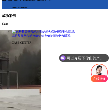
在线咨询
0913-5525896
成功案例
Case
志丹某天然气站水套炉熄火保护报警控制系统
CASE CENTER
可以介绍下你们的产品么？