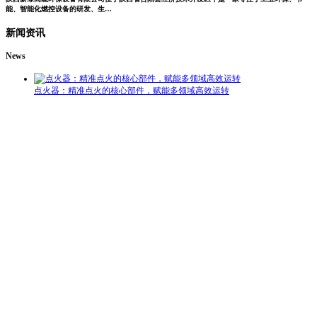
能、智能化燃控设备的研发、生…
新闻资讯
News
点火器：精准点火的核心部件，赋能多领域高效运转
在工业生产、民用设备及特种装备领域，点火器作为实现燃料引燃的核心
部件，承担着启动燃烧过程、保障设备稳定运行的关键作用。无论是燃气
灶具的日常点火，还是工业锅炉、发动机的高效引燃，优质点火器都能以
精准、可靠的点火性能，为各类设备的正常运转提供坚实保障，成为现代
能源利用与工业生产中不可或缺的基础组件。 ...
08-06/2026
陕西点火枪在国内外的应用与影响
陕西点火枪一直以来在国内外有着广泛的应用和深远的影响。这种产品在
各个行业中发挥着重要的作用，为用户提供了..、可靠的解决方案。首先，
陕西点火枪在国内的应用十分广泛。它被广泛用于建筑工地、矿山、工厂
等领域，为各类设备提供了必要的动力支持。同时，在农业领域，这款产
品也被农民们所青睐，帮助他们更..地完成农业生产工作。在国内...
07-19/2026