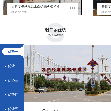
s
志丹某天然气站水套炉熄火保护报警控制系统
CASE CENTER
CASE CE
我们的优势
our superiority
优势一
优势二
优势三
优势四
01.
优势五