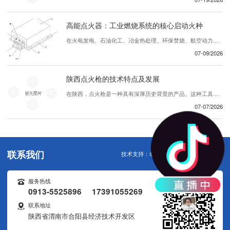
高能点火器：工业燃烧系统的核心启动火种
在火电发电、石油化工、冶金热处理、环保焚烧、航空动力等众多工业领域，燃烧设备能否稳定、 启动，直接决定整条生产线的运行效率与生产 。在众多辅机设备中，高能点火器作为工业燃烧装置的专用启动核心部件，承担着引燃燃气、重油、渣油、煤粉等各类可燃介质的关键任务，被称作工业炉窑的“..粒火种”。区别于普通民用低压点火装置，高...
07-09/2026
陕西点火枪的技术特点及发展
在陕西，点火枪是一种具有深厚历史背景的产品。这种工具被广泛应用于各种领域，包括农业、建筑和其他行业。随着科技进步和创新，陕西的点火枪不断发展，展现出许多引人注目的技术特点。首先，陕西的点火枪注重创新设计。..们不断努力改进产品的外观和功能，使其更加便于操作和使用。独特的设计理念和精密的制造工艺赋予了点火枪优越的性能，使...
07-07/2026
联系我们
技术支持：
动力无限
服务热线
0913-5525896 17391055269
联系地址
陕西省渭南市合阳县经济技术开发区