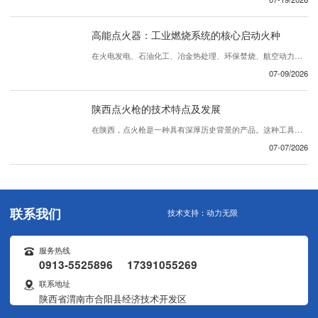
高能点火器：工业燃烧系统的核心启动火种
在火电发电、石油化工、冶金热处理、环保焚烧、航空动力等众多工业领域，燃烧设备能否稳定、 启动，直接决定整条生产线的运行效率与生产 。在众多辅机设备中，高能点火器作为工业燃烧装置的专用启动核心部件，承担着引燃燃气、重油、渣油、煤粉等各类可燃介质的关键任务，被称作工业炉窑的“..粒火种”。区别于普通民用低压点火装置，高...
07-09/2026
陕西点火枪的技术特点及发展
在陕西，点火枪是一种具有深厚历史背景的产品。这种工具被广泛应用于各种领域，包括农业、建筑和其他行业。随着科技进步和创新，陕西的点火枪不断发展，展现出许多引人注目的技术特点。首先，陕西的点火枪注重创新设计。..们不断努力改进产品的外观和功能，使其更加便于操作和使用。独特的设计理念和精密的制造工艺赋予了点火枪优越的性能，使...
07-07/2026
联系我们
技术支持：
动力无限
服务热线
0913-5525896 17391055269
联系地址
陕西省渭南市合阳县经济技术开发区