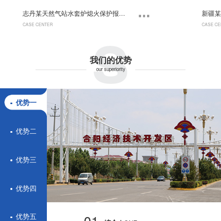
s
志丹某天然气站水套炉熄火保护报警控制系统
CASE CENTER
CASE CE
我们的优势
our superiority
优势一
优势二
优势三
优势四
01.
优势五