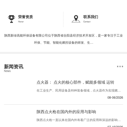
荣誉资质
联系我们
Honor
Contact
陕西新绿高能环保设备有限公司位于陕西省合阳县经济技术开发区，是一家专注于工业
环保、节能、智能化燃控设备的研发、生…
新闻资讯
News
点火器： 点火的核心部件，赋能多领域 运转
在工业生产、民用设备及特种装备领域，点火器作为实现燃料引燃的核心部件，承担着启动燃烧过程、保障设备稳定运行的关键作用。无论是燃气灶具的日常点火，还是工业锅炉、发动机的 引燃， 点火器都能以 、可靠的点火性能，为各类设备的正常运转提供坚实保障，成为现代能源利用与工业生产中不可或缺的基础组件。 ...
08-06/2026
陕西点火枪在国内外的应用与影响
陕西点火枪一直以来在国内外有着广泛的应用和深远的影响。这种产品在各个行业中发挥着重要的作用，为用户提供了..、可靠的解决方案。首先，陕西点火枪在国内的应用十分广泛。它被广泛用于建筑工地、矿山、工厂等领域，为各类设备提供了必要的动力支持。同时，在农业领域，这款产品也被农民们所青睐，帮助他们更..地完成农业生产工作。在国内...
07-19/2026