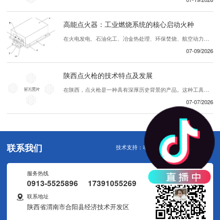
高能点火器：工业燃烧系统的核心启动火种
在火电发电、石油化工、冶金热处理、环保焚烧、航空动力等众多工业领域，燃烧设备能否稳定、 启动，直接决定整条生产线的运行效率与生产 。在众多辅机设备中，高能点火器作为工业燃烧装置的专用启动核心部件，承担着引燃燃气、重油、渣油、煤粉等各类可燃介质的关键任务，被称作工业炉窑的“..粒火种”。区别于普通民用低压点火装置，高...
07-09/2026
陕西点火枪的技术特点及发展
在陕西，点火枪是一种具有深厚历史背景的产品。这种工具被广泛应用于各种领域，包括农业、建筑和其他行业。随着科技进步和创新，陕西的点火枪不断发展，展现出许多引人注目的技术特点。首先，陕西的点火枪注重创新设计。..们不断努力改进产品的外观和功能，使其更加便于操作和使用。独特的设计理念和精密的制造工艺赋予了点火枪优越的性能，使...
07-07/2026
联系我们
技术支持：
动力无限
服务热线
0913-5525896 17391055269
联系地址
陕西省渭南市合阳县经济技术开发区