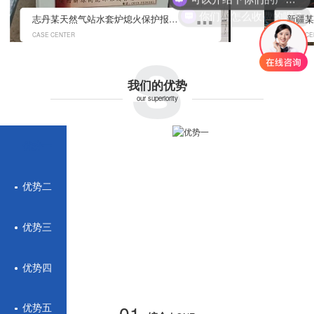
你们是怎么收费的呢？
s
志丹某天然气站水套炉熄火保护报警控制系统
CASE CENTER
CASE CE
我们的优势
our superiority
优势一
优势二
优势三
优势四
01.
优势五