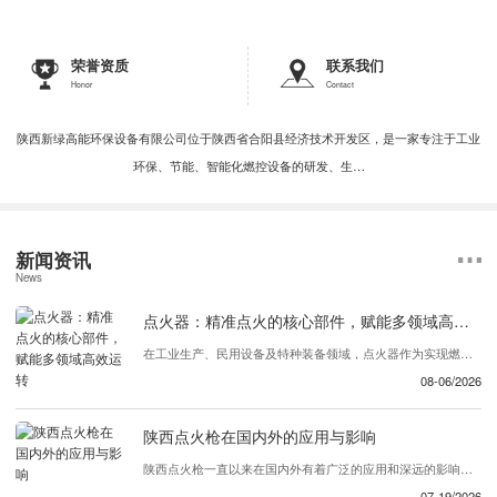
荣誉资质
联系我们
Honor
Contact
陕西新绿高能环保设备有限公司位于陕西省合阳县经济技术开发区，是一家专注于工业
环保、节能、智能化燃控设备的研发、生…
新闻资讯
News
点火器：精准点火的核心部件，赋能多领域高效运转
在工业生产、民用设备及特种装备领域，点火器作为实现燃料引燃的核心部件，承担着启动燃烧过程、保障设备稳定运行的关键作用。无论是燃气灶具的日常点火，还是工业锅炉、发动机的高效引燃，优质点火器都能以精准、可靠的点火性能，为各类设备的正常运转提供坚实保障，成为现代能源利用与工业生产中不可或缺的基础组件。 ...
08-06/2026
陕西点火枪在国内外的应用与影响
陕西点火枪一直以来在国内外有着广泛的应用和深远的影响。这种产品在各个行业中发挥着重要的作用，为用户提供了..、可靠的解决方案。首先，陕西点火枪在国内的应用十分广泛。它被广泛用于建筑工地、矿山、工厂等领域，为各类设备提供了必要的动力支持。同时，在农业领域，这款产品也被农民们所青睐，帮助他们更..地完成农业生产工作。在国内...
07-19/2026