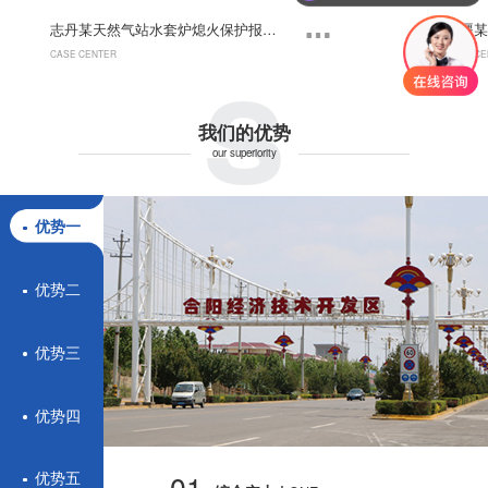
s
志丹某天然气站水套炉熄火保护报警控制系统
CASE CENTER
CASE CE
我们的优势
our superiority
优势一
优势二
优势三
优势四
01.
优势五