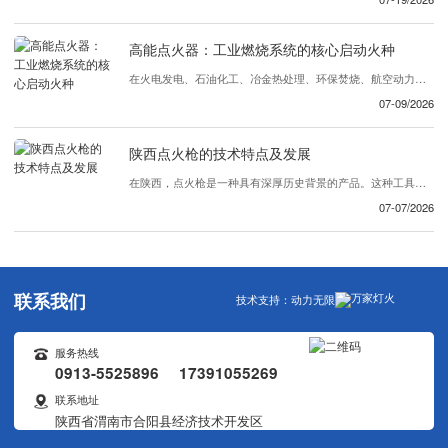
高能点火器：工业燃烧系统的核心启动火种
在火电发电、石油化工、冶金热处理、环保焚烧、航空动力等众多工业领域，燃烧设备能否稳定、安全启动，直接决定整条生产线的运行效率与生产安全。在众多辅机设备中，高能点火器作为工业燃烧装置的专用启动核心部件，承担着引燃燃气、重油、渣油、煤粉等各类可燃介质的关键任务，被称作工业炉窑的“..粒火种”。区别于普通民用低压点火装置，高...
07-09/2026
陕西点火枪的技术特点及发展
在陕西，点火枪是一种具有深厚历史背景的产品。这种工具被广泛应用于各种领域，包括农业、建筑和其他行业。随着科技进步和创新，陕西的点火枪不断发展，展现出许多引人注目的技术特点。首先，陕西的点火枪注重创新设计。..们不断努力改进产品的外观和功能，使其更加便于操作和使用。独特的设计理念和精密的制造工艺赋予了点火枪优越的性能，使...
07-07/2026
联系我们
技术支持：
动力无限
服务热线
0913-5525896 17391055269
联系地址
陕西省渭南市合阳县经济技术开发区