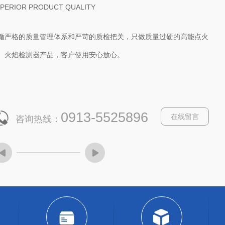
UNDANT SPECIES
营各类高能点火器、便携式高能点火器、防爆高能点火装置、火焰检
器、紫外线火焰检测器、离子火检、远程遥控自动点火装置、熄火保
报警控制箱、火炬点火控制系统、点火变压器、点火棒、离子探针等
列产品，型号多，种类全，可满足各类用户的不同需求。
0913-5525896
在线留言
咨询热线：