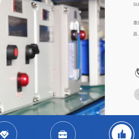
AB
主
测
护
系