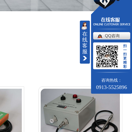
在
QQ咨询
线
客
扫
一
服
扫
更
精
彩
咨询热线：
0913-5525896