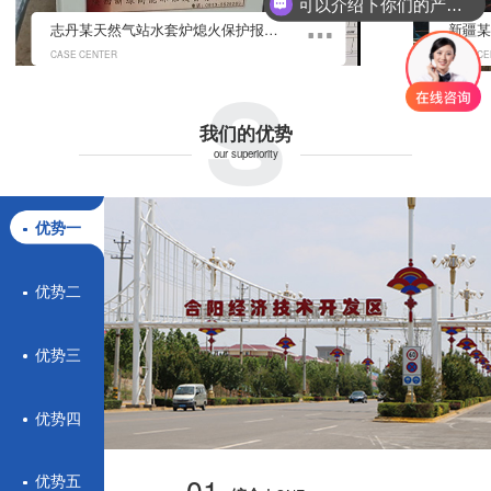
可以介绍下你们的产品么？
s
志丹某天然气站水套炉熄火保护报警控制系统
CASE CENTER
CASE CE
我们的优势
our superiority
优势一
优势二
优势三
优势四
01.
优势五