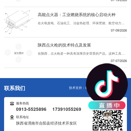
高能点火器：工业燃烧系统的核心启动火种
在火电发电、石油化工、冶金热处理、环保焚烧、航空动力等众多工业领域，燃烧设备能否稳定、 启动，直接决定整条生产线的运行效率与生产 。在众多辅机设备中，高能点火器作为工业燃烧装置的专用启动核心部件，承担着引燃燃气、重油、渣油、煤粉等各类可燃介质的关键任务，被称作工业炉窑的“..粒火种”。区别于普通民用低压点火装置，高...
07-09/2026
陕西点火枪的技术特点及发展
在陕西，点火枪是一种具有深厚历史背景的产品。这种工具被广泛应用于各种领域，包括农业、建筑和其他行业。随着科技进步和创新，陕西的点火枪不断发展，展现出许多引人注目的技术特点。首先，陕西的点火枪注重创新设计。..们不断努力改进产品的外观和功能，使其更加便于操作和使用。独特的设计理念和精密的制造工艺赋予了点火枪优越的性能，使...
07-07/2026
联系我们
技术支持：
动力无限
服务热线
0913-5525896 17391055269
联系地址
陕西省渭南市合阳县经济技术开发区