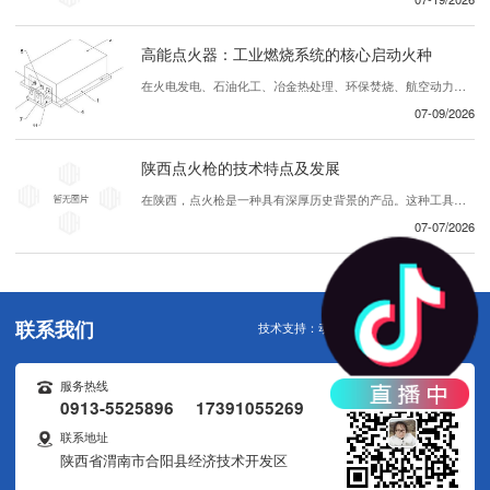
高能点火器：工业燃烧系统的核心启动火种
在火电发电、石油化工、冶金热处理、环保焚烧、航空动力等众多工业领域，燃烧设备能否稳定、 启动，直接决定整条生产线的运行效率与生产 。在众多辅机设备中，高能点火器作为工业燃烧装置的专用启动核心部件，承担着引燃燃气、重油、渣油、煤粉等各类可燃介质的关键任务，被称作工业炉窑的“..粒火种”。区别于普通民用低压点火装置，高...
07-09/2026
陕西点火枪的技术特点及发展
在陕西，点火枪是一种具有深厚历史背景的产品。这种工具被广泛应用于各种领域，包括农业、建筑和其他行业。随着科技进步和创新，陕西的点火枪不断发展，展现出许多引人注目的技术特点。首先，陕西的点火枪注重创新设计。..们不断努力改进产品的外观和功能，使其更加便于操作和使用。独特的设计理念和精密的制造工艺赋予了点火枪优越的性能，使...
07-07/2026
联系我们
技术支持：
动力无限
服务热线
0913-5525896 17391055269
联系地址
陕西省渭南市合阳县经济技术开发区