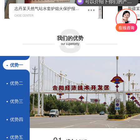
可以介绍下你们的产品么？
s
志丹某天然气站水套炉熄火保护报警控制系统
CASE CENTER
CASE CE
我们的优势
our superiority
优势一
优势二
优势三
优势四
01.
优势五