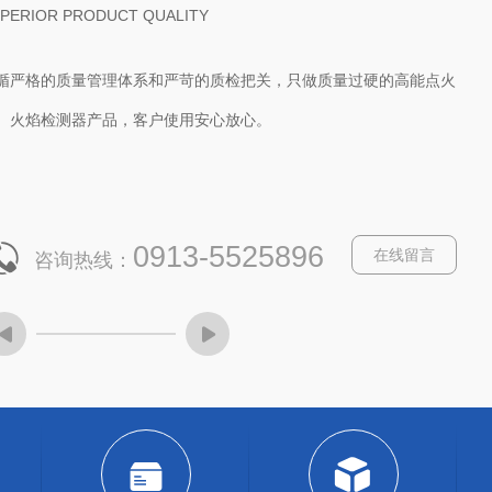
UNDANT SPECIES
营各类高能点火器、便携式高能点火器、防爆高能点火装置、火焰检
器、紫外线火焰检测器、离子火检、远程遥控自动点火装置、熄火保
报警控制箱、火炬点火控制系统、点火变压器、点火棒、离子探针等
列产品，型号多，种类全，可满足各类用户的不同需求。
0913-5525896
在线留言
咨询热线：