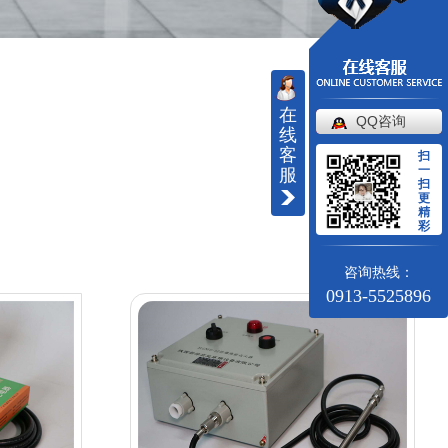
在
QQ咨询
线
客
扫
一
服
扫
更
精
彩
咨询热线：
0913-5525896