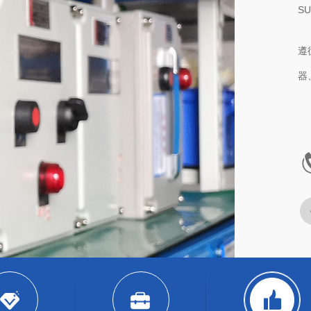
AB
主
测
护
系