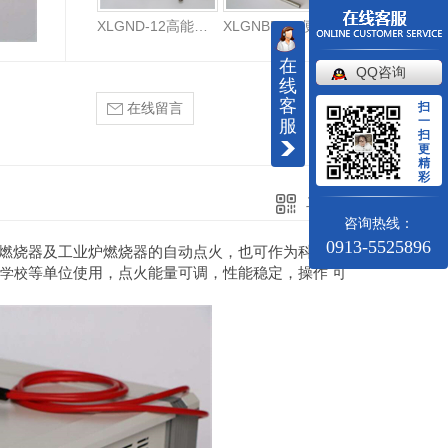
XLGND-12高能点火器
XLGNBD-12便携式高能点火器
在
QQ咨询
线
客
扫
在线留言
一
服
扫
更
精
彩
二维码分享
咨询热线：
0913-5525896
燃烧器及工业炉燃烧器的自动点火，也可作为科研单位
、
等单位使用，点火能量可调，性能稳定，操作 可
学校