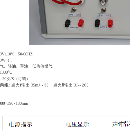
20V
±
10% 50/60HZ
00W
（..）
气、轻油、重油、低热值燃气
1300
℃
～
20
次
/S
（可调）
II
两组
:
点火
I输出
～
3J,
点火
输出
～
20J
35mJ
3
J
380
×
390
×
180mm