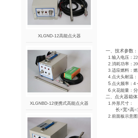
XLGND-12高能点火器
一、技术参数
：
1.
输入电压：
2
2.
消耗功率：
2
3.
适应燃料：燃
4.
点火头耐温：
5
.
4
点火频率：
6
.
分
火花能量：
二
点火器箱体
、
XLGNBD-12便携式高能点火器
1.
外形尺寸：
长
×宽×高
=
2.
前面板示意图