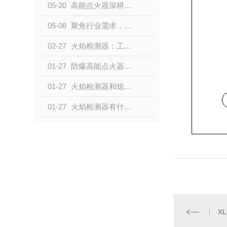
05-20
高能点火器深耕工业燃控，适配复杂工况赋能产业稳定运行
05-08
聚焦行业需求，火焰检测器助力多元场景可靠监测
02-27
火焰检测器：工业炉窑的“ 哨兵”
01-27
防爆高能点火器和高能点火器选哪种？
01-27
火焰检测器和熄火保护装置是否需要都装？
01-27
火焰检测器有什么用处和功能？
X